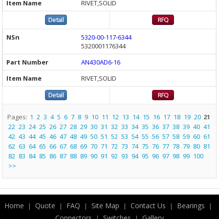
RIVET,SOLID
5320-00-117-6344
5320001176344
AN430AD6-16
RIVET,SOLID
Pages:
1
2
3
4
5
6
7
8
9
10
11
12
13
14
15
16
17
18
19
20
21
22
23
24
25
26
27
28
29
30
31
32
33
34
35
36
37
38
39
40
41
42
43
44
45
46
47
48
49
50
51
52
53
54
55
56
57
58
59
60
61
62
63
64
65
66
67
68
69
70
71
72
73
74
75
76
77
78
79
80
81
82
83
84
85
86
87
88
89
90
91
92
93
94
95
96
97
98
99
100
>>
Home
Quote
FAQ
Site Map
Contact Us
Bearings
|
|
|
|
|
|
Connectors
Switches
Gallery
|
|